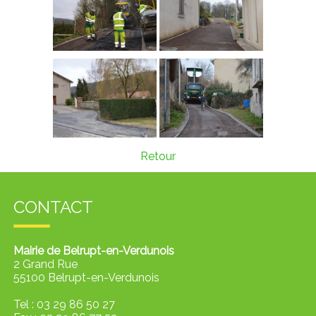
Retour
CONTACT
Mairie de Belrupt-en-Verdunois
2 Grand Rue
55100 Belrupt-en-Verdunois
Tel : 03 29 86 50 27